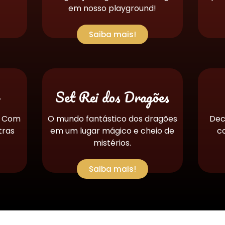
em nosso playground!
Saiba mais!
r
Set Rei dos Dragões
! Com
O mundo fantástico dos dragões
Dec
tras
em um lugar mágico e cheio de
c
mistérios.
Saiba mais!