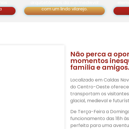
 nos
arquitetônicas da era medieval
eleme
a
com um lindo vilarejo.
Não perca a opor
momentos inesqu
família e amigos
Localizado em Caldas Nov
do Centro-Oeste oferece 
transportam os visitantes
glacial, medieval e futuríst
De Terça-Feira a Domingo
funcionamento das 18h às
perfeita para uma aventu