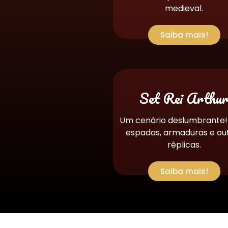
medieval.
Saiba mais!
Set Rei Arthu
Um cenário deslumbrante
espadas, armaduras e ou
réplicas.
Saiba mais!