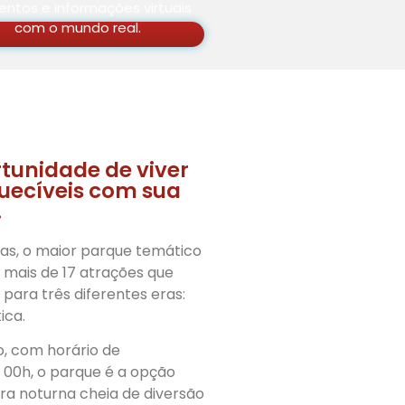
ntos e informações virtuais
com o mundo real.
tunidade de viver
ecíveis com sua
.
as, o maior parque temático
mais de 17 atrações que
 para três diferentes eras:
ica.
, com horário de
 00h, o parque é a opção
ra noturna cheia de diversão