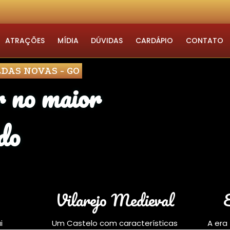
ATRAÇÕES
MÍDIA
DÚVIDAS
CARDÁPIO
CONTATO
DAS NOVAS - GO
r no maior
do
Vilarejo Medieval
i
Um Castelo com características
A era