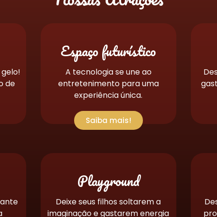
Espaço futurístico
gelo!
A tecnologia se une ao
Des
o de
entretenimento para uma
gas
experiência única.
Saiba mais!
Playground
nante
Deixe seus filhos soltarem a
De
a
imaginação e gastarem energia
pro